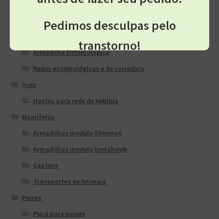
Acessórios
Mochilas
Pedimos desculpas pelo
Artrópodes
transtorno!
Armadilha Entomológica
Redes entomológicas e de varredura
Aves
Hastes para rede de neblina
Mamíferos
Armadilhas modelo Sherman
Armadilhas modelo tomahawk
Captura
Transportes de Animais
Peixes
Puçá para peixes