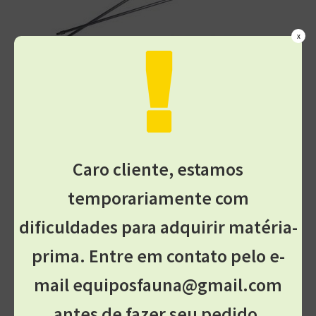
x
Haste para Rede de Neblina Retrátil
R$
89,00
Comprar
Caro cliente, estamos
temporariamente com
dificuldades para adquirir matéria-
equiposfauna@gmail.com
prima. Entre em contato pelo e-
mail equiposfauna@gmail.com
antes de fazer seu pedido.