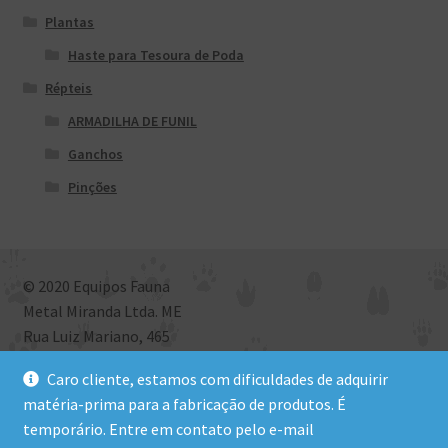
Plantas
Haste para Tesoura de Poda
Répteis
ARMADILHA DE FUNIL
Ganchos
Pinções
© 2020 Equipos Fauna
Metal Miranda Ltda. ME
Rua Luiz Mariano, 465
Bairro São Roque, Criciúma, SC
Caro cliente, estamos com dificuldades de adquirir
CEP: 88801-972 | CNPJ: 09.581.577/0001-09
matéria-prima para a fabricação de produtos. É
temporário. Entre em contato pelo e-mail