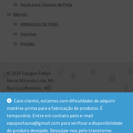
Haste para Tesoura de Poda
Répteis
ARMADILHA DE FUNIL
Ganchos
Pinções
© 2020 Equipos Fauna
Metal Miranda Ltda. ME
Rua Luiz Mariano, 465
Bairro São Roque, Criciúma, SC
Caro cliente, estamos com dificuldades de adquirir
CEP: 88801-972 | CNPJ: 09.581.577/0001-09
matéria-prima para a fabricação de produtos. É
temporário. Entre em contato pelo e-mail
equiposfauna@gmail.com para verificar a disponibilidade
Site desenvolvido por PabloNK
do produto desejado. Desculpe-nos pelo transtorno.