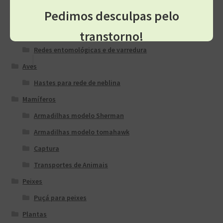
Mochilas
Pedimos desculpas pelo
Artrópodes
transtorno!
Armadilha Entomológica
Redes entomológicas e de varredura
Aves
Hastes para rede de neblina
Mamíferos
Armadilhas modelo Sherman
Armadilhas modelo tomahawk
Captura
Transportes de Animais
Peixes
Puçá para peixes
Plantas