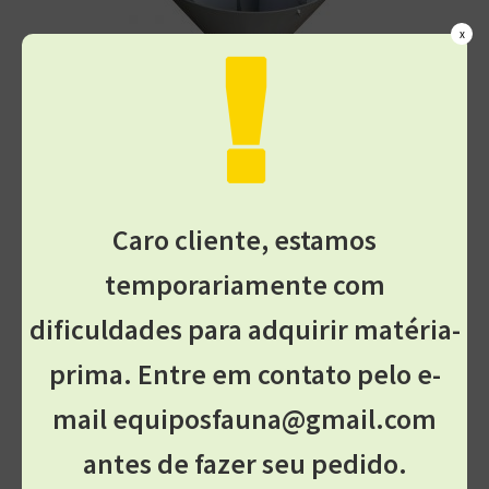
x
ARMADILHA LUMINOSA AML450
R$
480,00
Comprar
Caro cliente, estamos
temporariamente com
dificuldades para adquirir matéria-
equiposfauna@gmail.com
prima. Entre em contato pelo e-
mail equiposfauna@gmail.com
Acessórios
antes de fazer seu pedido.