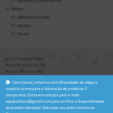
Haste para Tesoura de Poda
Répteis
ARMADILHA DE FUNIL
Ganchos
Pinções
© 2020 Equipos Fauna
Metal Miranda Ltda. ME
Rua Luiz Mariano, 465
Bairro São Roque, Criciúma, SC
Caro cliente, estamos com dificuldades de adquirir
CEP: 88801-972 | CNPJ: 09.581.577/0001-09
matéria-prima para a fabricação de produtos. É
temporário. Entre em contato pelo e-mail
equiposfauna@gmail.com para verificar a disponibilidade
Site desenvolvido por PabloNK
do produto desejado. Desculpe-nos pelo transtorno.