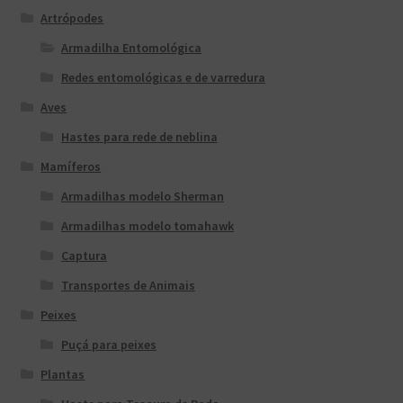
Artrópodes
Armadilha Entomológica
Redes entomológicas e de varredura
Aves
Hastes para rede de neblina
Mamíferos
Armadilhas modelo Sherman
Armadilhas modelo tomahawk
Captura
Transportes de Animais
Peixes
Puçá para peixes
Plantas