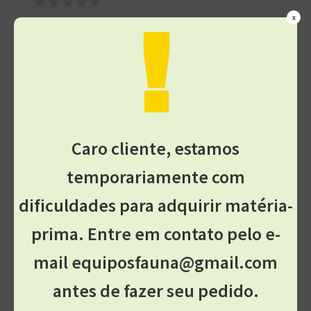
x
Sua avaliação sobre o produto
*
Caro cliente, estamos
temporariamente com
dificuldades para adquirir matéria-
Nome
*
prima. Entre em contato pelo e-
mail equiposfauna@gmail.com
E-mail
*
antes de fazer seu pedido.