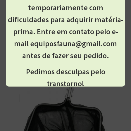
temporariamente com
Salvar meus dados neste navegador para a
próxima vez que eu comentar.
dificuldades para adquirir matéria-
prima. Entre em contato pelo e-
mail equiposfauna@gmail.com
antes de fazer seu pedido.
Produtos relacionados
Pedimos desculpas pelo
transtorno!