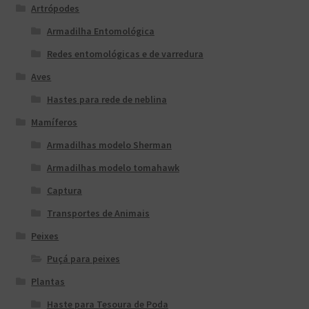
Artrópodes
Armadilha Entomológica
Redes entomológicas e de varredura
Aves
Hastes para rede de neblina
Mamíferos
Armadilhas modelo Sherman
Armadilhas modelo tomahawk
Captura
Transportes de Animais
Peixes
Puçá para peixes
Plantas
Haste para Tesoura de Poda