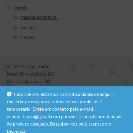
Répteis
ARMADILHA DE FUNIL
Ganchos
Pinções
© 2020 Equipos Fauna
Metal Miranda Ltda. ME
Rua Luiz Mariano, 465
Bairro São Roque, Criciúma, SC
Caro cliente, estamos com dificuldades de adquirir
CEP: 88801-972 | CNPJ: 09.581.577/0001-09
matéria-prima para a fabricação de produtos. É
temporário. Entre em contato pelo e-mail
equiposfauna@gmail.com para verificar a disponibilidade
Site desenvolvido por PabloNK
do produto desejado. Desculpe-nos pelo transtorno.
Dispensar